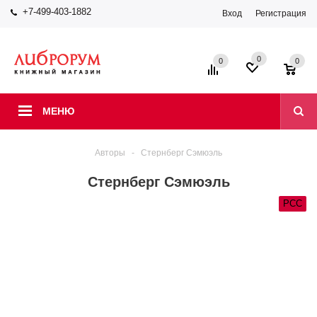
+7-499-403-1882
Вход
Регистрация
0
0
0
МЕНЮ
Авторы
-
Стернберг Сэмюэль
Стернберг Сэмюэль
РСС