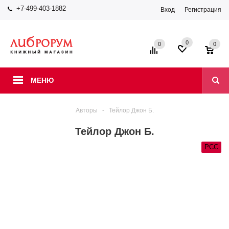
+7-499-403-1882
Вход
Регистрация
0
0
0
МЕНЮ
Авторы
-
Тейлор Джон Б.
Тейлор Джон Б.
РСС