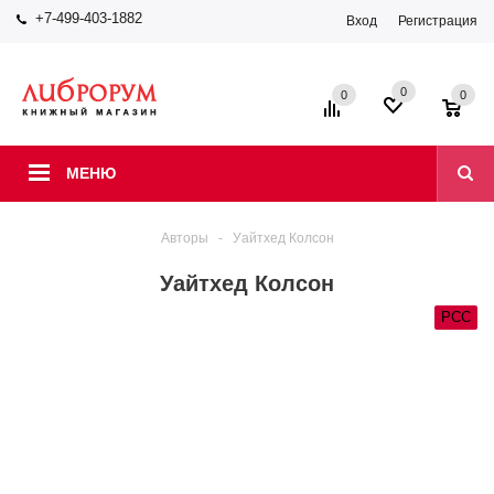
+7-499-403-1882
Вход
Регистрация
0
0
0
МЕНЮ
Авторы
-
Уайтхед Колсон
Уайтхед Колсон
РСС