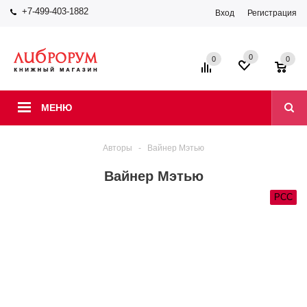
+7-499-403-1882
Вход
Регистрация
0
0
0
МЕНЮ
Авторы
-
Вайнер Мэтью
Вайнер Мэтью
РСС