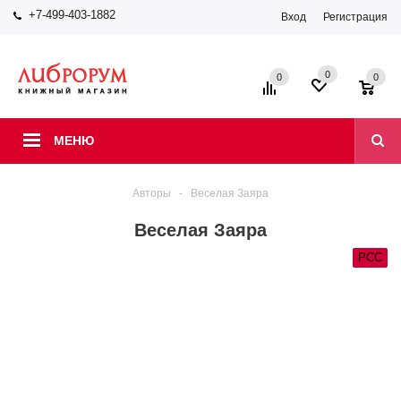
+7-499-403-1882
Вход
Регистрация
0
0
0
МЕНЮ
Авторы
-
Веселая Заяра
Веселая Заяра
РСС