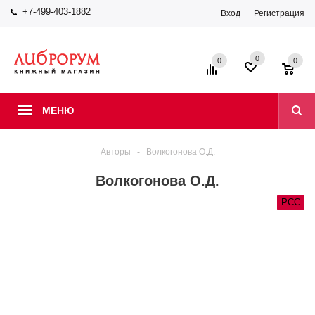
+7-499-403-1882
Вход
Регистрация
0
0
0
МЕНЮ
Авторы
-
Волкогонова О.Д.
Волкогонова О.Д.
РСС