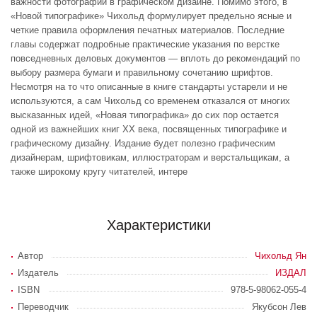
важности фотографии в графическом дизайне. Помимо этого, в
«Новой типографике» Чихольд формулирует предельно ясные и
четкие правила оформления печатных материалов. Последние
главы содержат подробные практические указания по верстке
повседневных деловых документов — вплоть до рекомендаций по
выбору размера бумаги и правильному сочетанию шрифтов.
Несмотря на то что описанные в книге стандарты устарели и не
используются, а сам Чихольд со временем отказался от многих
высказанных идей, «Новая типографика» до сих пор остается
одной из важнейших книг XX века, посвященных типографике и
графическому дизайну. Издание будет полезно графическим
дизайнерам, шрифтовикам, иллюстраторам и верстальщикам, а
также широкому кругу читателей, интере
Характеристики
Автор
Чихольд Ян
Издатель
ИЗДАЛ
ISBN
978-5-98062-055-4
Переводчик
Якубсон Лев