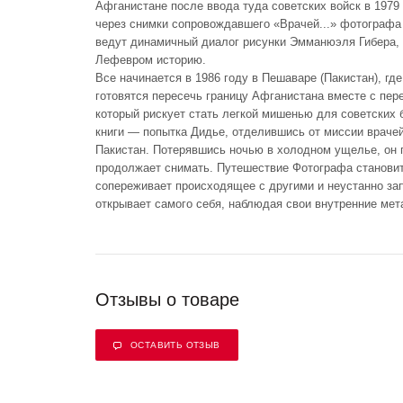
Афганистане после ввода туда советских войск в 1979
через снимки сопровождавшего «Врачей...» фотографа
ведут динамичный диалог рисунки Эмманюэля Гибера,
Лефевром историю.
Все начинается в 1986 году в Пешаваре (Пакистан), г
готовятся пересечь границу Афганистана вместе с пе
который рискует стать легкой мишенью для советских
книги — попытка Дидье, отделившись от миссии врачей
Пакистан. Потерявшись ночью в холодном ущелье, он п
продолжает снимать. Путешествие Фотографа становит
сопереживает происходящее с другими и неустанно запе
открывает самого себя, наблюдая свои внутренние ме
Отзывы о товаре
ОСТАВИТЬ ОТЗЫВ