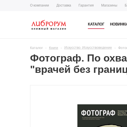
О компании
Доставка
Гарантия
Магазины
Б
КАТАЛОГ
НОВИНК
Искусство. Искусствоведение
Каталог
-
Книги
-
-
Фото
Фотограф. По охв
"врачей без грани