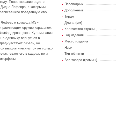
 году. Повествование ведется
Переводчик
 Дидье Лефевра, с которыми
Дополнение
 записавшего поведанную ему
Тираж
де Лефевр и команда MSF
Длина (мм)
реправляющим оружие караваном,
Количество страниц
 бомбардировщиков. Кульминация
Год издания
, в одиночку вернуться в
Место издания
редчувствует гибель, но
Язык
ся инициатическим: он не только
чатлевает его в кадрах, но и
Тип обложки
таморфозы,
Вес товара (граммы)