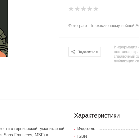
Фотограф. По охваченному войной Аф
Информация о
поставки, стра
Поделиться
справочный х
публикации с
Характеристики
ести о героической гуманитарной
Издатель
s Sans Frontieres, MSF) в
ISBN