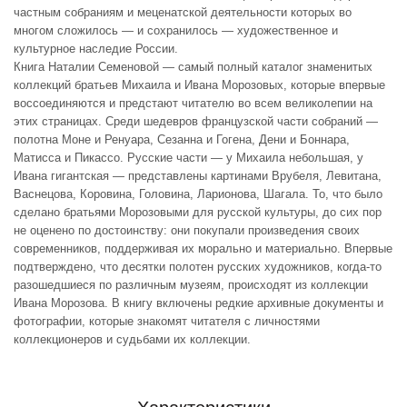
частным собраниям и меценатской деятельности которых во
многом сложилось — и сохранилось — художественное и
культурное наследие России.
Книга Наталии Семеновой — самый полный каталог знаменитых
коллекций братьев Михаила и Ивана Морозовых, которые впервые
воссоединяются и предстают читателю во всем великолепии на
этих страницах. Среди шедевров французской части собраний —
полотна Моне и Ренуара, Сезанна и Гогена, Дени и Боннара,
Матисса и Пикассо. Русские части — у Михаила небольшая, у
Ивана гигантская — представлены картинами Врубеля, Левитана,
Васнецова, Коровина, Головина, Ларионова, Шагала. То, что было
сделано братьями Морозовыми для русской культуры, до сих пор
не оценено по достоинству: они покупали произведения своих
современников, поддерживая их морально и материально. Впервые
подтверждено, что десятки полотен русских художников, когда-то
разошедшиеся по различным музеям, происходят из коллекции
Ивана Морозова. В книгу включены редкие архивные документы и
фотографии, которые знакомят читателя с личностями
коллекционеров и судьбами их коллекции.