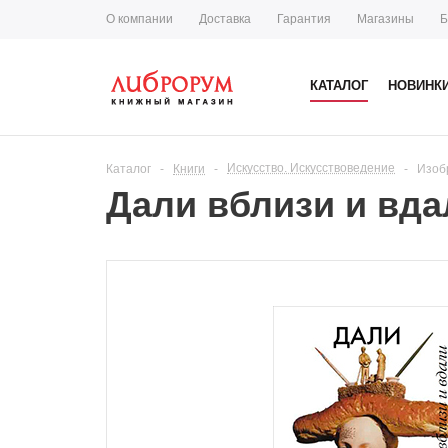
О компании
Доставка
Гарантия
Магазины
Б
КАТАЛОГ
НОВИНК
Искусство. Искусствоведение
Каталог
-
Книги
-
-
Изоб
Дали вблизи и вда