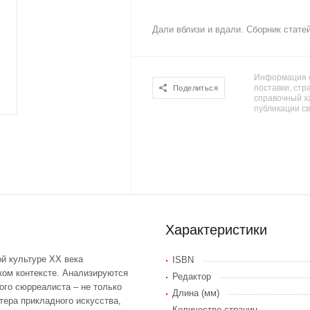
Дали вблизи и вдали. Сборник стате
Информация о
поставки, стра
Поделиться
справочный х
публикации с
Характеристики
й культуре ХХ века
ISBN
ком контексте. Анализируются
Редактор
ого сюрреалиста – не только
Длина (мм)
тера прикладного искусства,
Количество страниц