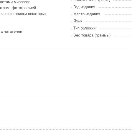
ластами мирового
Год издания
еатром, фотографией.
рческие поиски некоторых
Место издания
Язык
Тип обложки
га читателей
Вес товара (граммы)