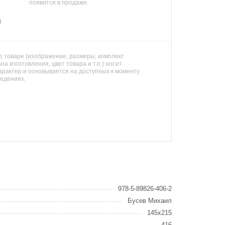
появится в продаже.
й
 товаре (изображение, размеры, комплект
на изготовления, цвет товара и т.п.) носит
арактер и основывается на доступных к моменту
ведениях.
978-5-89826-406-2
Бусев Михаил
145х215
416