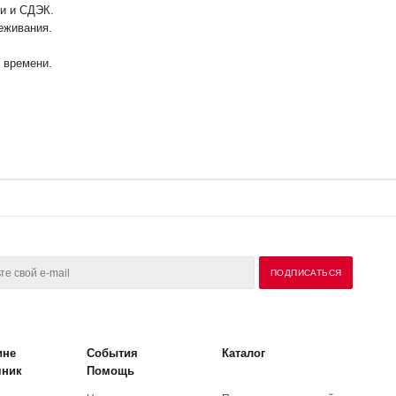
ии и СДЭК.
еживания.
у времени.
ине
События
Каталог
чник
Помощь