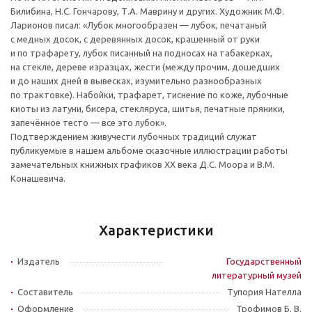
Билибина, Н.С. Гончарову, Т.А. Маврину и других. Художник М.Ф.
Ларионов писал: «Лубок многообразен — лубок, печатаный
с медных досок, с деревянных досок, крашенный от руки
и по трафарету, лубок писанный на подносах на табакерках,
на стекле, дереве изразцах, жести (между прочим, дошедших
и до наших дней в вывесках, изумительно разнообразных
по трактовке). Набойки, трафарет, тиснение по коже, лубочные
киоты из латуни, бисера, стекляруса, шитья, печатные пряники,
запечённое тесто — все это лубок».
Подтверждением живучести лубочных традиций служат
публикуемые в нашем альбоме сказочные иллюстрации работы
замечательных книжных графиков XX века Д.С. Моора и В.М.
Конашевича.
Характеристики
Издатель
Государственный
литературный музей
Составитель
Тупория Нателла
Оформление
Трофимов Б. В.