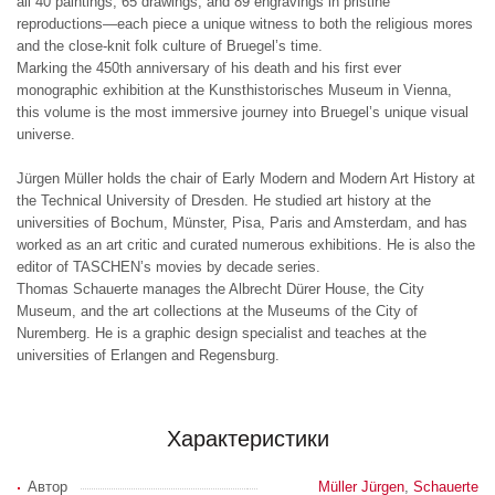
all 40 paintings, 65 drawings, and 89 engravings in pristine
reproductions—each piece a unique witness to both the religious mores
and the close-knit folk culture of Bruegel’s time.
Marking the 450th anniversary of his death and his first ever
monographic exhibition at the Kunsthistorisches Museum in Vienna,
this volume is the most immersive journey into Bruegel’s unique visual
universe.
Jürgen Müller holds the chair of Early Modern and Modern Art History at
the Technical University of Dresden. He studied art history at the
universities of Bochum, Münster, Pisa, Paris and Amsterdam, and has
worked as an art critic and curated numerous exhibitions. He is also the
editor of TASCHEN’s movies by decade series.
Thomas Schauerte manages the Albrecht Dürer House, the City
Museum, and the art collections at the Museums of the City of
Nuremberg. He is a graphic design specialist and teaches at the
universities of Erlangen and Regensburg.
Характеристики
Автор
Müller Jürgen
,
Schauerte