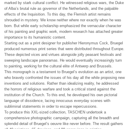
marked by stark cultural conflict. He witnessed religious wars, the Duke
of Alba’s brutal rule as governor of the Netherlands, and the palpable
effects of the Inquisition. To this day, the Flemish artist remains
shrouded in mystery. We know neither where nor exactly when he was
born. But while early scholarship emphasized the vernacular character
of his painting and graphic work, modern research has attached greater
importance to its humanistic content.
Starting out as a print designer for publisher Hieronymus Cock, Bruegel
produced numerous print series that were distributed throughout Europe.
These depicted vices and virtues alongside jolly peasant festivals and
sweeping landscape panoramas. He would eventually increasingly turn
to painting, working for the cultural elite of Antwerp and Brussels.
This monograph is a testament to Bruegel’s evolution as an artist, one
who bravely confronted the issues of his day all the while proposing new
inventions and solutions. Rather than idealizing reality, he addressed
the horrors of religious warfare and took a critical stand against the
institution of the Church. To this end, he developed his own pictorial
language of dissidence, lacing innocuous everyday scenes with
subliminal statements in order to escape repercussions.
To produce this XXL-sized collection, TASCHEN undertook a
comprehensive photographic campaign, capturing all the breadth and
splendid detail of Bruegel’s oeuvre like never before. The result gathers