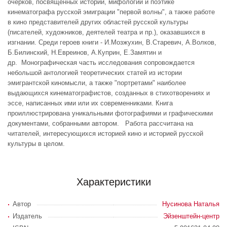
очерков, посвященных истории, мифологии и поэтике
кинематографа русской эмиграции "первой волны", а также работе
в кино представителей других областей русской культуры
(писателей, художников, деятелей театра и пр.), оказавшихся в
изгнании. Среди героев книги - И.Мозжухин, В.Старевич, А.Волков,
Б.Билинский, Н.Евреинов, А.Куприн, Е.Замятин и
др. Монографическая часть исследования сопровождается
небольшой антологией теоретических статей из истории
эмигрантской киномысли, а также "портретами" наиболее
выдающихся кинематографистов, созданных в стихотворениях и
эссе, написанных ими или их современниками. Книга
проиллюстрирована уникальными фотографиями и графическими
документами, собранными автором. Работа рассчитана на
читателей, интересующихся историей кино и историей русской
культуры в целом.
Характеристики
Автор
Нусинова Наталья
Издатель
Эйзенштейн-центр