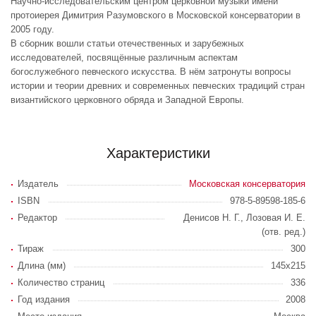
Научно-исследовательским центром церковной музыки имени
протоиерея Димитрия Разумовского в Московской консерватории в
2005 году.
В сборник вошли статьи отечественных и зарубежных
исследователей, посвящённые различным аспектам
богослужебного певческого искусства. В нём затронуты вопросы
истории и теории древних и современных певческих традиций стран
византийского церковного обряда и Западной Европы.
Характеристики
Издатель
Московская консерватория
ISBN
978-5-89598-185-6
Редактор
Денисов Н. Г., Лозовая И. Е.
(отв. ред.)
Тираж
300
Длина (мм)
145х215
Количество страниц
336
Год издания
2008