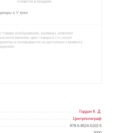
появится в продаже.
арвары в V веке
 товаре (изображение, размеры, комплект
на изготовления, цвет товара и т.п.) носит
арактер и основывается на доступных к моменту
ведениях.
Гордон К. Д.
Центрполиграф
978-5-9524-5102-5
2000