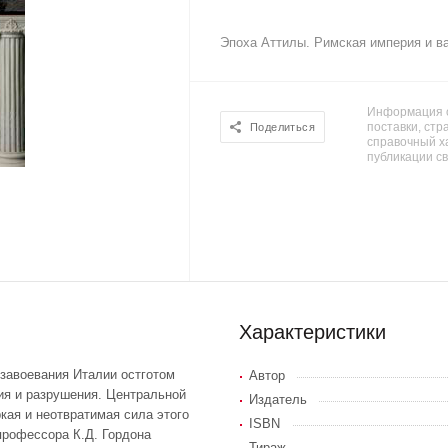
Эпоха Аттилы. Римская империя и в
Информация о
поставки, стра
Поделиться
справочный х
публикации с
Характеристики
 завоевания Италии остготом
Автор
ия и разрушения. Центральной
Издатель
кая и неотвратимая сила этого
ISBN
профессора К.Д. Гордона
Тираж