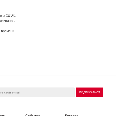
ии и СДЭК.
еживания.
у времени.
ине
События
Каталог