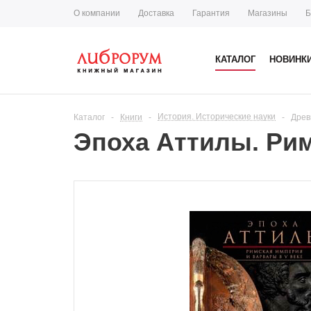
О компании
Доставка
Гарантия
Магазины
Б
КАТАЛОГ
НОВИНК
История. Исторические науки
Каталог
-
Книги
-
-
Древ
Эпоха Аттилы. Рим