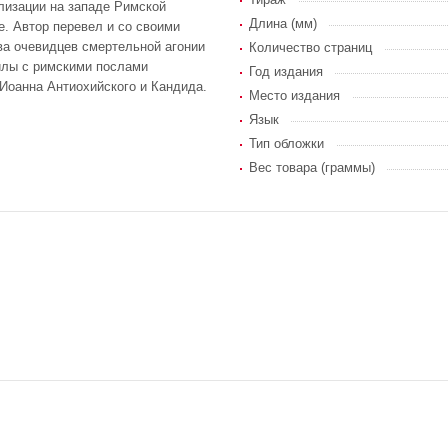
лизации на западе Римской
Длина (мм)
е. Автор перевел и со своими
а очевидцев смертельной агонии
Количество страниц
илы с римскими послами
Год издания
Иоанна Антиохийского и Кандида.
Место издания
Язык
Тип обложки
Вес товара (граммы)