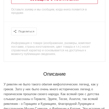
Оставьте заявку и мы сообщим, когда книга появится в
продаже.
Поделиться
Информация о товаре (изображение, размеры, комплект
поставки, страна изготовления, цвет товара и т.п.) носит
справочный характер и основывается на доступных к
моменту публикации сведениях.
Описание
У римлян не было такого обилия мифологических легенд, как у
греков. Зато у них было очень много исторических легенд о
героическом прошлом своего народа. Как всякий грек с детства
слышал рассказы о Геракле, Эдипе, Тесее, Ахилле, так всякий
римлянин - о Горациях и Куриациях, благородной Лукреции и
бесстрашном Муции Сцеволе, о Фабриции и Катоне. Эти истории об