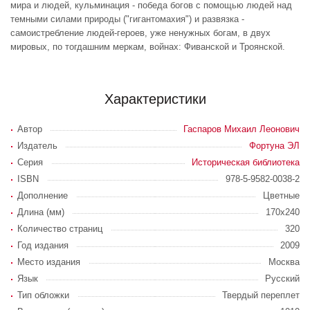
мира и людей, кульминация - победа богов с помощью людей над
темными силами природы ("гигантомахия") и развязка -
самоистребление людей-героев, уже ненужных богам, в двух
мировых, по тогдашним меркам, войнах: Фиванской и Троянской.
Характеристики
Автор
Гаспаров Михаил Леонович
Издатель
Фортуна ЭЛ
Серия
Историческая библиотека
ISBN
978-5-9582-0038-2
Дополнение
Цветные
Длина (мм)
170x240
Количество страниц
320
Год издания
2009
Место издания
Москва
Язык
Русский
Тип обложки
Твердый переплет