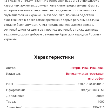
на Украине в 1932—1933 гг. На основании недостаточно широко
известных архивных документов в книге представлены факты,
которые выявили совершенно неожиданные обстоятельства
случившегося на Украине. Оказалось что, причины бедствия,
охватившего в то же самое время некоторые регионы СССР, на
Украине были другими. Книга предназначена для историков,
учителей школ, студентов и преподавателей, а также для всех
тех, кому дороги добрые отношения братских народов России и
Украины.
Характеристики
Автор
Чигирин Иван Иванович
Издатель
Великолукская городская
типография
ISBN
978-5-350-00181-5
Оформление
Фарукшин А. М.
Дополнение
ляссе
Тираж
1000
Длина (мм)
150х210