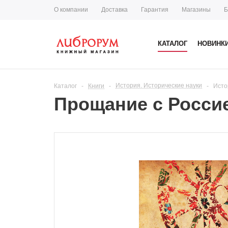
О компании
Доставка
Гарантия
Магазины
Б
КАТАЛОГ
НОВИНК
История. Исторические науки
Каталог
-
Книги
-
-
Исто
Прощание с Россие