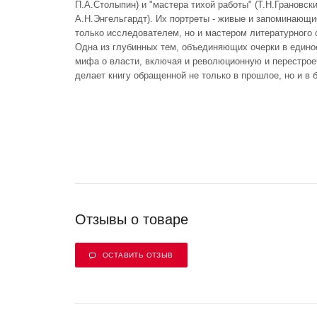
П.А.Столыпин) и "мастера тихой работы" (Т.Н.Грановски
А.Н.Энгельгардт). Их портреты - живые и запоминающи
только исследователем, но и мастером литературного 
Одна из глубинных тем, объединяющих очерки в единое
мифа о власти, включая и революционную и перестрое
делает книгу обращенной не только в прошлое, но и в 
Отзывы о товаре
ОСТАВИТЬ ОТЗЫВ