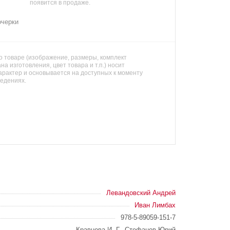
появится в продаже.
очерки
 товаре (изображение, размеры, комплект
на изготовления, цвет товара и т.п.) носит
арактер и основывается на доступных к моменту
ведениях.
Левандовский Андрей
Иван Лимбах
978-5-89059-151-7
Кравцова И. Г., Стефанов Юрий