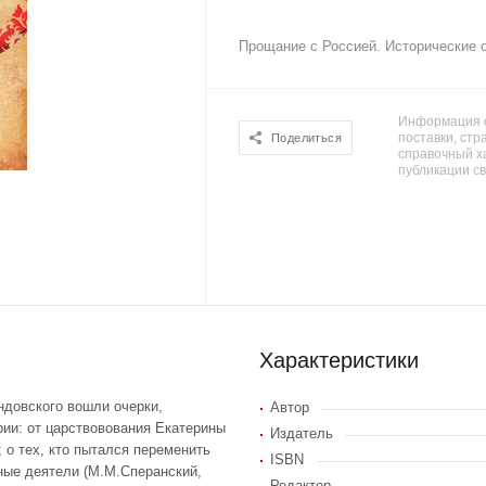
Прощание с Россией. Исторические 
Информация о
поставки, стра
Поделиться
справочный х
публикации с
Характеристики
ндовского вошли очерки,
Автор
ии: от царствовования Екатерины
Издатель
; о тех, кто пытался переменить
ISBN
нные деятели (М.М.Сперанский,
Редактор