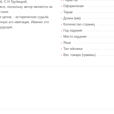
й, С.Н.Трубецкой,
Оформление
еся, поскольку автор является не
стиля.
Тираж
 целое, - историческая судьба
Длина (мм)
чную его имитации. Именно это
Количество страниц
будущее.
Год издания
Место издания
Язык
Тип обложки
Вес товара (граммы)