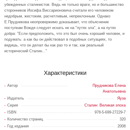
убежденных сталинистов. Ведь не только враги, но и большинство
сторонников Иосифа Виссарионовича считали его человеком
недобрым, жестоким, расчетливым, непреклонным. Однако
Е.Прудникова неопровержимо доказывает, что объяснение
поступкам Вождя следует искать не на "путях зла", а на путях
добра: "Если предположить, что это был очень хороший человек, и
подумать: а как бы он действовал в подобных ситуациях, то
видишь, что он делал бы как раз то и так, как реальный
исторический Сталин..."
Характеристики
Автор
Прудникова Елена
Анатольевна
Издатель
Яуза
Серия
Сталин: Великая эпоха
ISBN
978-5-699-27229-7
Количество страниц
320
Год издания
2008