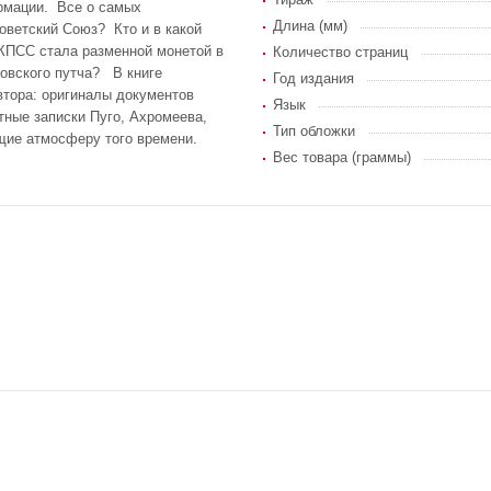
ормации. Все о самых
Длина (мм)
ветский Союз? Кто и в какой
КПСС стала разменной монетой в
Количество страниц
товского путча? В книге
Год издания
втора: оригиналы документов
Язык
ные записки Пуго, Ахромеева,
Тип обложки
щие атмосферу того времени.
Вес товара (граммы)