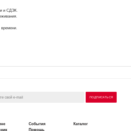
ии и СДЭК.
еживания.
у времени.
ине
События
Каталог
чник
Помощь