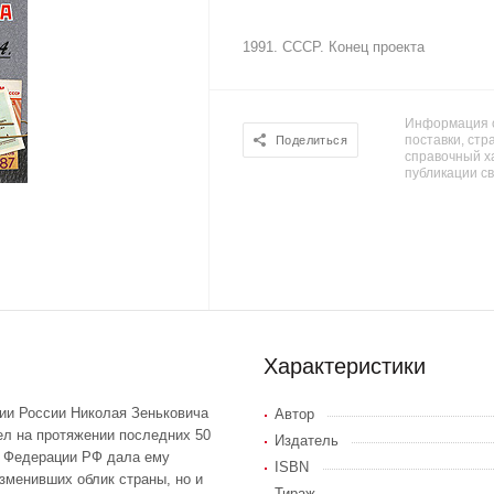
1991. СССР. Конец проекта
Информация о
поставки, стра
Поделиться
справочный х
публикации с
Характеристики
рии России Николая Зеньковича
Автор
вел на протяжении последних 50
Издатель
е Федерации РФ дала ему
ISBN
зменивших облик страны, но и
Тираж