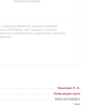
появится в продаже.
 товаре (изображение, размеры, комплект
на изготовления, цвет товара и т.п.) носит
арактер и основывается на доступных к моменту
ведениях.
Зенькович Н. А.
Олма медиа групп
978-5-373-02629-1
2500