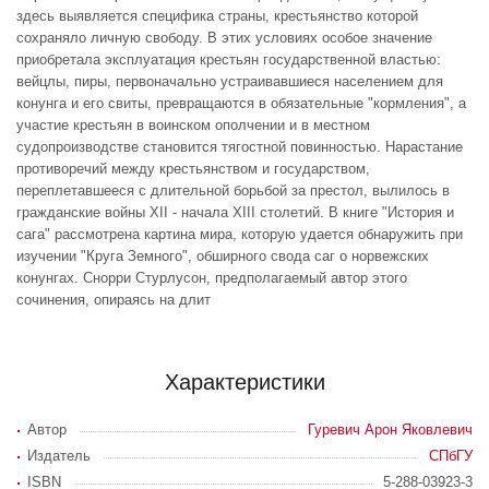
здесь выявляется специфика страны, крестьянство которой
сохраняло личную свободу. В этих условиях особое значение
приобретала эксплуатация крестьян государственной властью:
вейцлы, пиры, первоначально устраивавшиеся населением для
конунга и его свиты, превращаются в обязательные "кормления", а
участие крестьян в воинском ополчении и в местном
судопроизводстве становится тягостной повинностью. Нарастание
противоречий между крестьянством и государством,
переплетавшееся с длительной борьбой за престол, вылилось в
гражданские войны XII - начала XIII столетий. В книге "История и
сага" рассмотрена картина мира, которую удается обнаружить при
изучении "Круга Земного", обширного свода саг о норвежских
конунгах. Снорри Стурлусон, предполагаемый автор этого
сочинения, опираясь на длит
Характеристики
Автор
Гуревич Арон Яковлевич
Издатель
СПбГУ
ISBN
5-288-03923-3