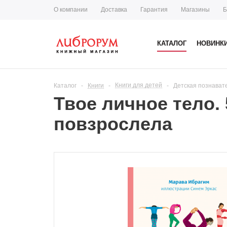
О компании
Доставка
Гарантия
Магазины
Б
КАТАЛОГ
НОВИНК
Книги для детей
Каталог
-
Книги
-
-
Детская познават
Твое личное тело. 
повзрослела