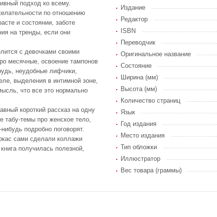
тивный подход ко всему.
Издание
желательности по отношению
Редактор
расте и состоянии, заботе
ISBN
ния на тренды, если они
Переводчик
лится с девочками своими
Оригинальное название
ро месячные, освоение тампонов
Состояние
рудь, неудобные лифчики,
Ширина (мм)
еле, выделения в интимной зоне,
Высота (мм)
 мысль, что все это нормально
Количество страниц
авный короткий рассказ на одну
Язык
е табу-темы про женское тело,
Год издания
-нибудь подробно поговорят.
Место издания
ркас сами сделали коллажи
Тип обложки
 книга получилась полезной,
Иллюстратор
Вес товара (граммы)