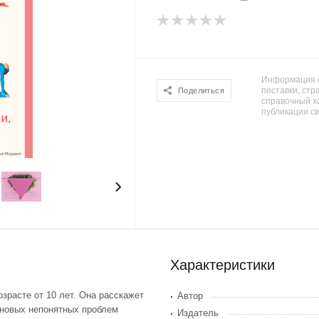
Информация о
поставки, стра
Поделиться
справочный х
публикации с
Характеристики
озрасте от 10 лет. Она расскажет
Автор
 новых непонятных проблем
Издатель