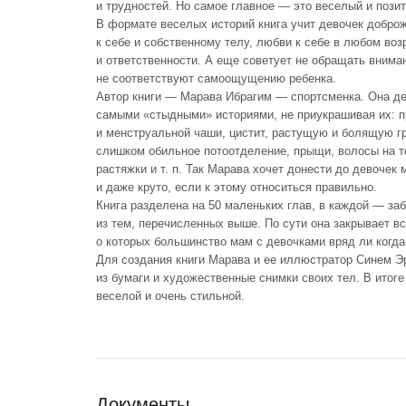
и трудностей. Но самое главное — это веселый и пози
В формате веселых историй книга учит девочек добро
к себе и собственному телу, любви к себе в любом воз
и ответственности. А еще советует не обращать внима
не соответствуют самоощущению ребенка.
Автор книги — Марава Ибрагим — спортсменка. Она де
самыми «стыдными» историями, не приукрашивая их: п
и менструальной чаши, цистит, растущую и болящую г
слишком обильное потоотделение, прыщи, волосы на т
растяжки и т. п. Так Марава хочет донести до девочек
и даже круто, если к этому относиться правильно.
Книга разделена на 50 маленьких глав, в каждой — заб
из тем, перечисленных выше. По сути она закрывает вс
о которых большинство мам с девочками вряд ли когда
Для создания книги Марава и ее иллюстратор Синем Э
из бумаги и художественные снимки своих тел. В итоге
веселой и очень стильной.
Документы