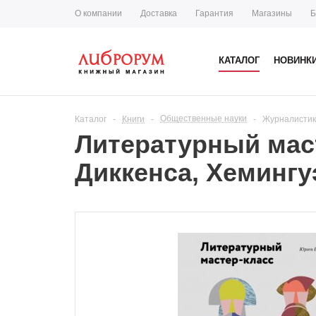
О компании
Доставка
Гарантия
Магазины
Б
КАТАЛОГ
НОВИНК
Общественные науки
Каталог
-
Книги
-
-
Журналисти
Литературный маст
Диккенса, Хемингу