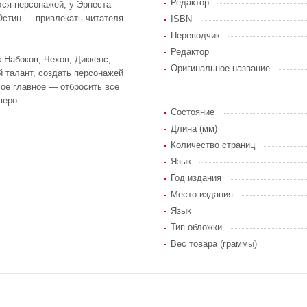
Редактор
ся персонажей, у Эрнеста
Остин — привлекать читателя
ISBN
Переводчик
Редактор
к Набоков, Чехов, Диккенс,
Оригинальное название
й талант, создать персонажей
мое главное — отбросить все
перо.
Состояние
Длина (мм)
Количество страниц
Язык
Год издания
Место издания
Язык
Тип обложки
Вес товара (граммы)