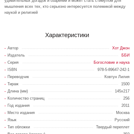
удивительных догадок и озарений и может стать стимулом для
мышления всех тех, кто серьезно интересуется полемикой между
наукой и религией
Характеристики
Автор
Хот Джон
Издатель
ББИ
Серия
Богословие и наука
ISBN
978-5-89647-242-1
Переводчик
Ковтун Лилия
Тираж
1500
Длина (мм)
145х217
Количество страниц
256
Год издания
2011
Место издания
Москва
Язык
Русский
Тип обложки
Твердый переплет