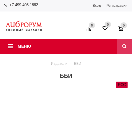
+7-499-403-1882
Вход
Регистрация
0
0
0
МЕНЮ
Издатели
-
ББИ
ББИ
РСС