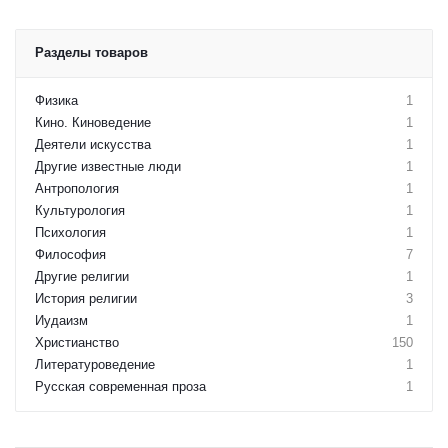
Разделы товаров
Физика
1
Кино. Киноведение
1
Деятели искусства
1
Другие известные люди
1
Антропология
1
Культурология
1
Психология
1
Философия
7
Другие религии
1
История религии
3
Иудаизм
1
Христианство
150
Литературоведение
1
Русская современная проза
1