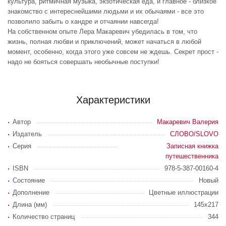
культура, ритмичная музыка, экзотическая еда, и главное - близкое
знакомство с интереснейшими людьми и их обычаями - все это
позволило забыть о хандре и отчаянии навсегда!
На собственном опыте Лера Макаревич убедилась в том, что
жизнь, полная любви и приключений, может начаться в любой
момент, особенно, когда этого уже совсем не ждешь. Секрет прост -
надо не бояться совершать необычные поступки!
Характеристики
Автор
Макаревич Валерия
Издатель
СЛОВО/SLOVO
Серия
Записная книжка
путешественника
ISBN
978-5-387-00160-4
Состояние
Новый
Дополнение
Цветные иллюстрации
Длина (мм)
145х217
Количество страниц
344