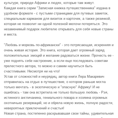
культуре, природе Африки и людях, которые там живут.
Каждая книга серии "Записная книжка путешественника" издана в
удобном формате - с пустыми страницами для путевых заметок,
специальным карманом для визиток и карточек, а также резинкой,
которая не позволит ни одной полезной мелочи потеряться. Это
незаменимый подарок любителю открывать для себя новые страны
и места.
"Любовь и морковь по-африкански" - это потрясающая, искренняя и
очень живая история. Это книга, которая дает огромный заряд
положительных эмоций и желание радоваться жизни. Прочесть ее -
уже поднять себе настроение, а если еще последовать советам
прелестного автора, то можно и самим научиться быть
счастливыми. Несмотря ни на что!
Устав от сложностей и неурядиц, автор книги Лера Макаревич
отправилась на отдых в путешествие, о котором раньше могла
только мечтать - в экзотическую и "опасную" Африку! И не
ошиблась - там она встретила не только большую любовь - Рэя,
истинного англичанина, гениального повара и хозяина огромных
охотничьих резерваций, но и обрела новую жизнь, полную радости,
невероятных приключений и счастья!
Новая страна, постепенно раскрывавшая свои тайны, удивительная