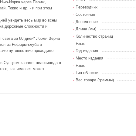
 Нью-Йорка через Париж,
Переводчик
й, Токио и др. - и при этом
Состояние
дней увидеть весь мир во всем
Дополнение
 на дорожные сложности и
Длина (мм)
Количество страниц
 света за 80 дней" Жюля Верна
Язык
лся из Реформ-клуба в
 само путешествие проходило
Год издания
Место издания
 в Суэцком канале, велосипеда в
Язык
того, как человек может
Тип обложки
Вес товара (граммы)