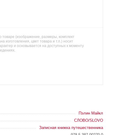
 товаре (изображение, размеры, комплект
на изготовления, цвет товара и т.п.) носит
арактер и основывается на доступных к моменту
ведениях.
Пэлин Майкл
СЛОВО/SLOVO
Записная книжка путешественника
978-5-387-00270-0