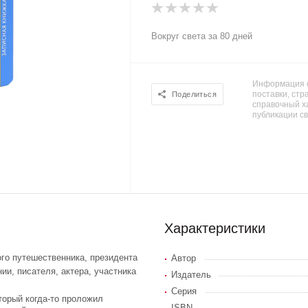
Вокруг света за 80 дней
Информация о
поставки, стра
Поделиться
справочный х
публикации с
Характеристики
ого путешественника, президента
Автор
и, писателя, актера, участника
Издатель
Серия
торый когда-то проложил
ISBN