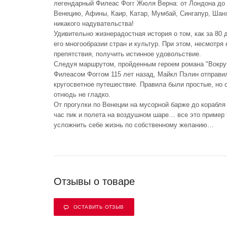
легендарный Филеас Фогг Жюля Верна: от Лондона до
Венецию, Афины, Каир, Катар, Мумбай, Сингапур, Шанха
никакого надувательства!
Удивительно жизнерадостная история о том, как за 80 
его многообразии стран и культур. При этом, несмотря
препятствия, получить истинное удовольствие.
Следуя маршрутом, пройденным героем романа "Вокруг
Филеасом Фоггом 115 лет назад, Майкл Пэлин отправи
кругосветное путешествие. Правила были простые, но
отнюдь не гладко.
От прогулки по Венеции на мусорной барже до корабля
час пик и полета на воздушном шаре… все это пример 
усложнить себе жизнь по собственному желанию…
Отзывы о товаре
ОСТАВИТЬ ОТЗЫВ