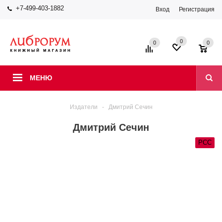
+7-499-403-1882
Вход
Регистрация
0
0
0
МЕНЮ
Издатели
-
Дмитрий Сечин
Дмитрий Сечин
РСС