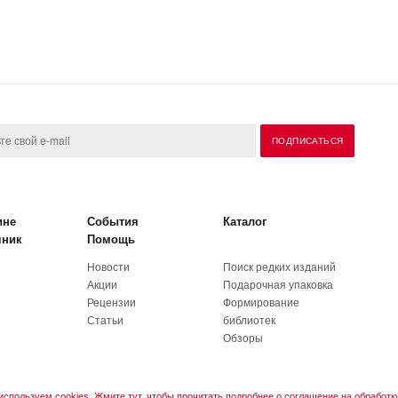
ине
События
Каталог
чник
Помощь
Новости
Поиск редких изданий
Акции
Подарочная упаковка
Рецензии
Формирование
Статьи
библиотек
Обзоры
используем cookies. Жмите тут, чтобы прочитать подробнее о соглашение на обработк