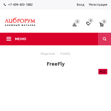
+7-499-403-1882
Вход
Регистрация
0
0
0
МЕНЮ
Издатели
-
FreeFly
FreeFly
РСС