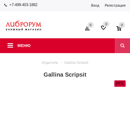
+7-499-403-1882
Вход
Регистрация
0
0
0
МЕНЮ
Издатели
-
Gallina Scripsit
Gallina Scripsit
РСС