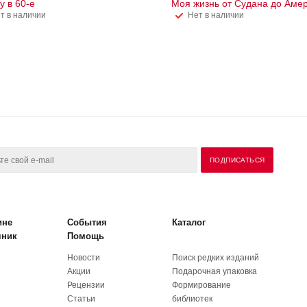
у в 60-е
Моя жизнь от Судана до Аме
т в наличии
Нет в наличии
ине
События
Каталог
чник
Помощь
Новости
Поиск редких изданий
Акции
Подарочная упаковка
Рецензии
Формирование
Статьи
библиотек