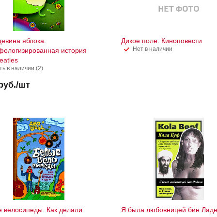
евина яблока.
Дикое поле. Киноповести
Нет в наличии
ологизированная история
eatles
ть в наличии (2)
руб.
/шт
 велосипеды. Как делали
Я была любовницей бин Ладе