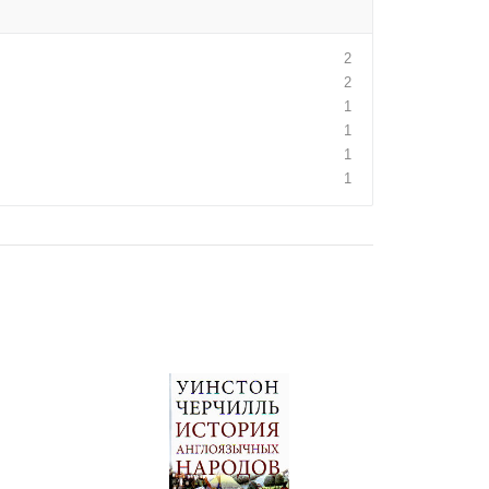
2
2
1
1
1
1