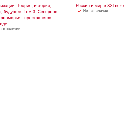
изации. Теория, история,
Россия и мир в XXI веке
Нет в наличии
г, будущее. Том 3. Северное
рноморье - пространство
моде
т в наличии