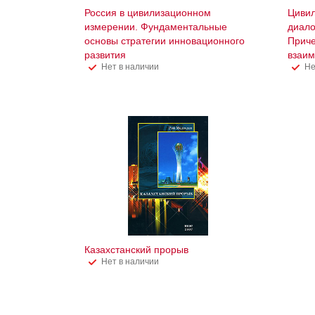
Россия в цивилизационном
Цивил
измерении. Фундаментальные
диало
основы стратегии инновационного
Приче
развития
взаи
Нет в наличии
Не
Казахстанский прорыв
Нет в наличии