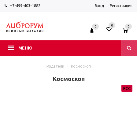
+7-499-403-1882
Вход
Регистрация
0
0
0
МЕНЮ
Издатели
-
Космоскоп
Космоскоп
РСС