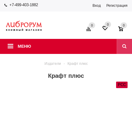
+7-499-403-1882
Вход
Регистрация
0
0
0
МЕНЮ
Издатели
-
Крафт плюс
Крафт плюс
РСС