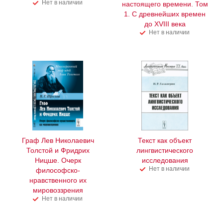
Нет в наличии
настоящего времени. Том
1. С древнейших времен
до XVIII века
Нет в наличии
Граф Лев Николаевич
Текст как объект
Толстой и Фридрих
лингвистического
Ницше. Очерк
исследования
Нет в наличии
философско-
нравственного их
мировоззрения
Нет в наличии