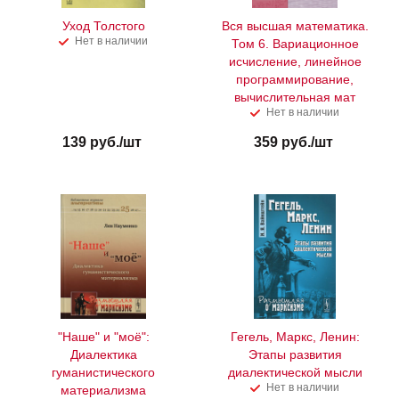
Уход Толстого
Вся высшая математика.
Нет в наличии
Том 6. Вариационное
исчисление, линейное
программирование,
вычислительная мат
Нет в наличии
139
руб.
/шт
359
руб.
/шт
"Наше" и "моё":
Гегель, Маркс, Ленин:
Диалектика
Этапы развития
гуманистического
диалектической мысли
Нет в наличии
материализма