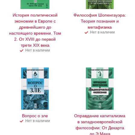
История политической
Философия Шопенгауэра:
экономии в Европе с
Теория познания и
древнейшего до
метафизика
Нет в наличии
настоящего времени. Том
2. От XVIII до первой
трети XIX века
Нет в наличии
Вопрос о зле
Оправдание капитализма
Нет в наличии
в западноевропейской
философии: От Декарта
до Э.Маха