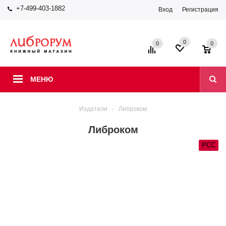
+7-499-403-1882
Вход
Регистрация
0
0
0
МЕНЮ
Издатели
-
Либроком
Либроком
РСС