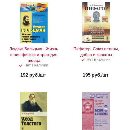
Людвиг Больцман. Жизнь
Пифагор. Союз истины,
гения физики и трагедия
добра и красоты
Нет в наличии
творца
Нет в наличии
192
руб.
/шт
195
руб.
/шт