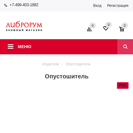
+7-499-403-1882
Вход
Регистрация
0
0
0
МЕНЮ
Издатели
-
Опустошитель
Опустошитель
РСС