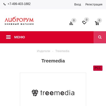
+7-499-403-1882
Вход
Регистрация
0
0
0
МЕНЮ
Издатели
-
Treemedia
Treemedia
РСС