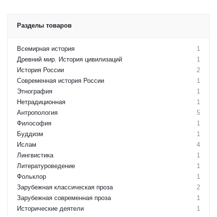
Разделы товаров
Всемирная история
1
Древний мир. История цивилизаций
1
История России
2
Современная история России
1
Этнография
1
Нетрадиционная
1
Антропология
5
Философия
1
Буддизм
1
Ислам
4
Лингвистика
1
Литературоведение
1
Фольклор
1
Зарубежная классическая проза
2
Зарубежная современная проза
1
Исторические деятели
1