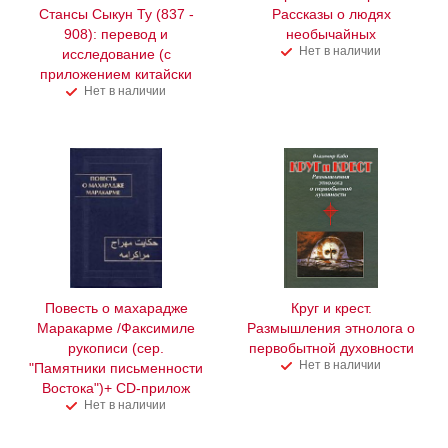
Стансы Сыкун Ту (837 -
Рассказы о людях
908): перевод и
необычайных
Нет в наличии
исследование (с
приложением китайски
Нет в наличии
Повесть о махарадже
Круг и крест.
Маракарме /Факсимиле
Размышления этнолога о
рукописи (сер.
первобытной духовности
Нет в наличии
"Памятники письменности
Востока")+ CD-прилож
Нет в наличии