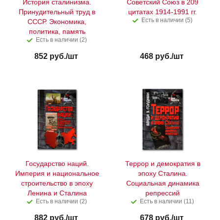
История сталинизма.
Советский Союз в 209
Принудительный труд в
цитатах 1914-1991 гг.
Есть в наличии (5)
СССР. Экономика,
политика, память
Есть в наличии (2)
852
руб.
/шт
468
руб.
/шт
Государство наций.
Террор и демократия в
Империя и национальное
эпоху Сталина.
строительство в эпоху
Социальная динамика
Ленина и Сталина
репрессий
Есть в наличии (2)
Есть в наличии (11)
882
руб.
/шт
678
руб.
/шт