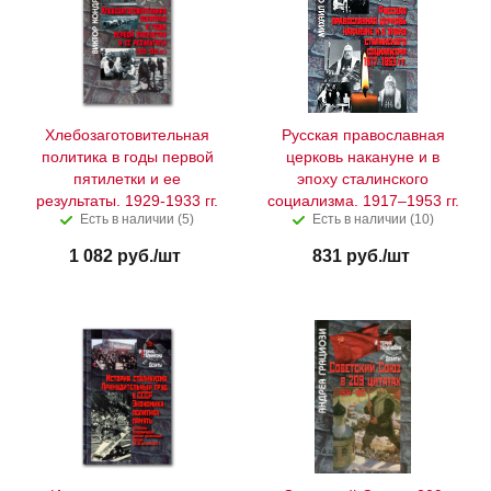
Хлебозаготовительная
Русская православная
политика в годы первой
церковь накануне и в
пятилетки и ее
эпоху сталинского
результаты. 1929-1933 гг.
социализма. 1917–1953 гг.
Есть в наличии (5)
Есть в наличии (10)
1 082
руб.
/шт
831
руб.
/шт