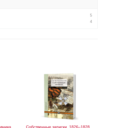
5
4
овника
Собственные записки. 1826–1828