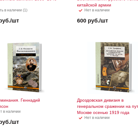
китайской армии
ть в наличии (1)
Нет в наличии
руб.
/шт
600
руб.
/шт
минания. Геннадий
Дроздовская дивизия в
псон
генеральном сражении на пут
т в наличии
Москве осенью 1919 года
Нет в наличии
руб.
/шт