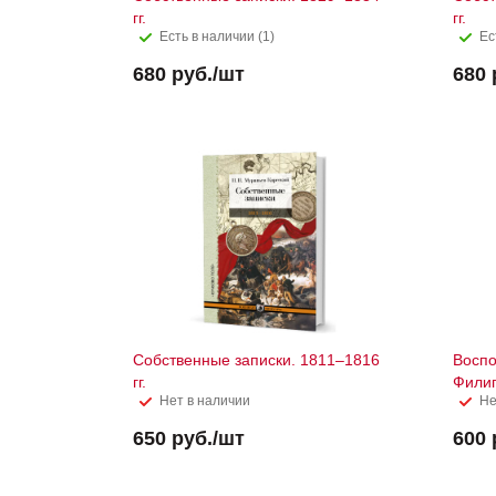
гг.
гг.
Есть в наличии (1)
Ес
680
руб.
/шт
680
Собственные записки. 1811–1816
Воспо
гг.
Фили
Нет в наличии
Не
650
руб.
/шт
600