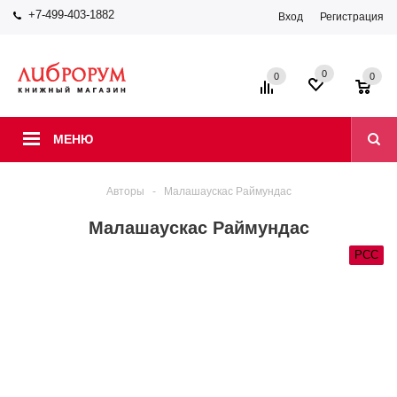
+7-499-403-1882
Вход
Регистрация
0
0
0
МЕНЮ
Авторы
-
Малашаускaс Раймундас
Малашаускaс Раймундас
РСС