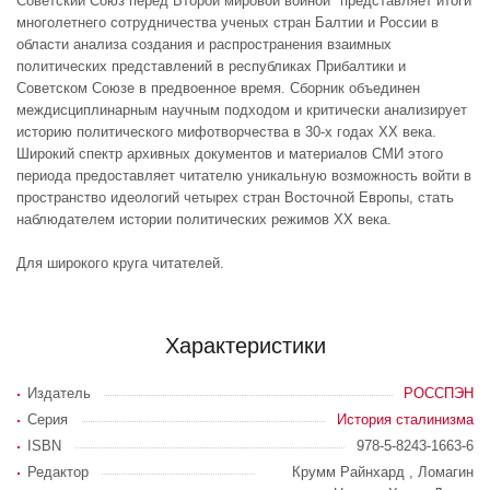
Советский Союз перед Второй мировой войной" представляет итоги
многолетнего сотрудничества ученых стран Балтии и России в
области анализа создания и распространения взаимных
политических представлений в республиках Прибалтики и
Советском Союзе в предвоенное время. Сборник объединен
междисциплинарным научным подходом и критически анализирует
историю политического мифотворчества в 30-х годах XX века.
Широкий спектр архивных документов и материалов СМИ этого
периода предоставляет читателю уникальную возможность войти в
пространство идеологий четырех стран Восточной Европы, стать
наблюдателем истории политических режимов XX века.
Для широкого круга читателей.
Характеристики
Издатель
РОССПЭН
Серия
История сталинизма
ISBN
978-5-8243-1663-6
Редактор
Крумм Райнхард , Ломагин