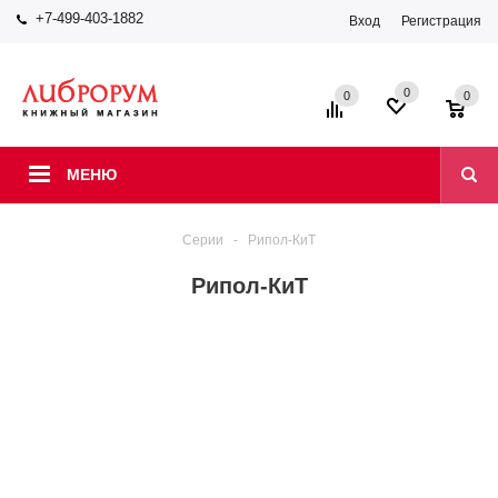
+7-499-403-1882
Вход
Регистрация
0
0
0
МЕНЮ
Серии
-
Рипол-КиТ
Рипол-КиТ